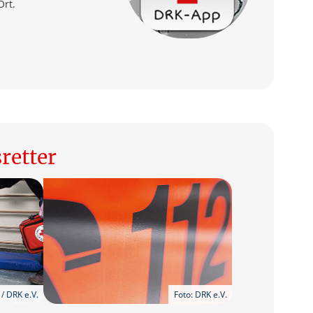
Ort.
retter
 / DRK e.V.
Foto: DRK e.V.