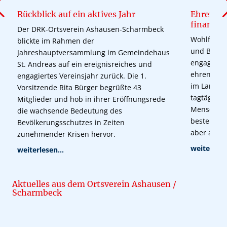
Rückblick auf ein aktives Jahr
Ehrenamt
finanzie
Der DRK-Ortsverein Ashausen-Scharmbeck
Wohlfahrts
blickte im Rahmen der
und Bereit
Jahreshauptversammlung im Gemeindehaus
engagiere
St. Andreas auf ein ereignisreiches und
ehrenamtl
engagiertes Vereinsjahr zurück. Die 1.
im Landkre
Vorsitzende Rita Bürger begrüßte 43
tagtäglich
Mitglieder und hob in ihrer Eröffnungsrede
Menschen.
die wachsende Bedeutung des
bestehen 
Bevölkerungsschutzes in Zeiten
aber auch
zunehmender Krisen hervor.
weiterlese
weiterlesen...
Aktuelles aus dem Ortsverein Ashausen /
Scharmbeck